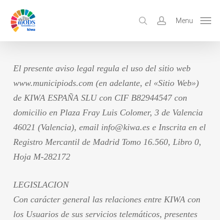
Skip
to
search
account
Menu
main
content
El presente aviso legal regula el uso del sitio web
www.municipiods.com
(en adelante, el «Sitio Web»)
de
KIWA ESPAÑA SLU
con CIF
B82944547
con
domicilio en
Plaza Fray Luis Colomer, 3 de Valencia
46021 (Valencia), email info@kiwa.es
e Inscrita en el
Registro Mercantil de Madrid Tomo 16.560, Libro 0,
Hoja M-282172
LEGISLACION
Con carácter general las relaciones entre KIWA con
los Usuarios de sus servicios telemáticos, presentes