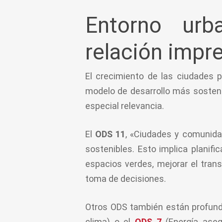
Entorno urb
relación impr
El crecimiento de las ciudades 
modelo de desarrollo más sosteni
especial relevancia.
El
ODS 11
, «Ciudades y comunidad
sostenibles. Esto implica planifi
espacios verdes, mejorar el trans
toma de decisiones.
Otros ODS también están profund
clima) o el
ODS 7
(Energía aseq