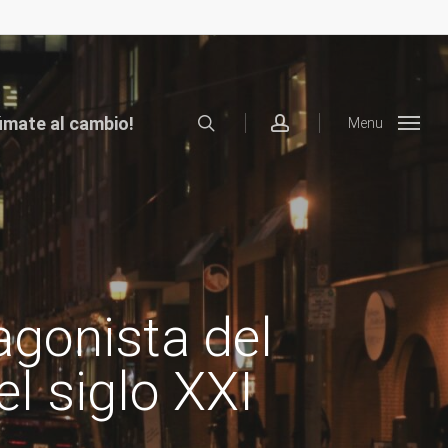
search
account
úmate al cambio!
Menu
agonista del
el siglo XXI