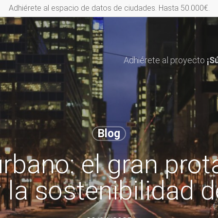
Adhiérete al espacio de datos de ciudades. Hasta 50.000€.
Adhiérete al proyecto
¡S
Blog
urbano: el gran prot
 la sostenibilidad d