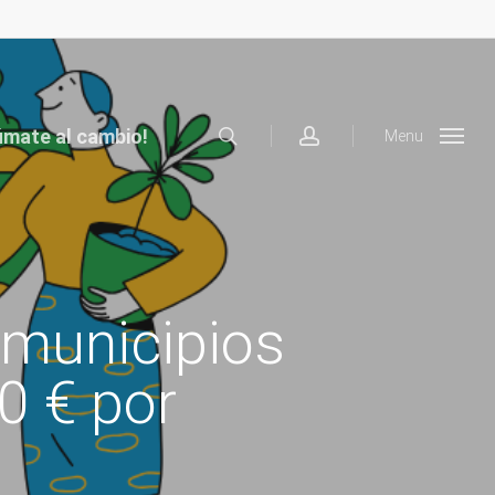
search
account
úmate al cambio!
Menu
municipios
0 € por