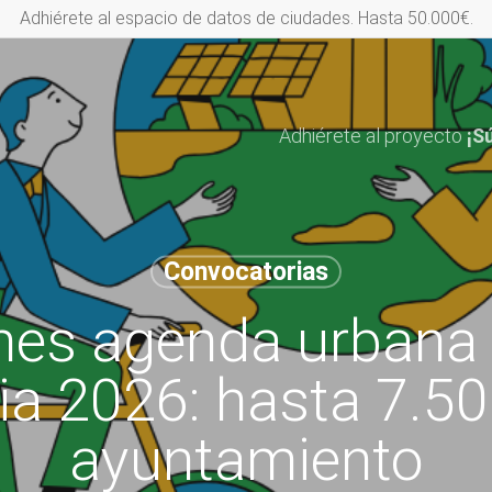
Adhiérete al espacio de datos de ciudades. Hasta 50.000€.
Adhiérete al proyecto
¡S
Convocatorias
nes agenda urbana 
ia 2026: hasta 7.50
ayuntamiento