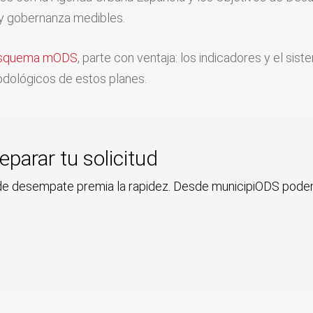
ón y gobernanza medibles.
squema mODS
, parte con ventaja: los indicadores y el s
odológicos de estos planes.
parar tu solicitud
rio de desempate premia la rapidez. Desde municipiODS po