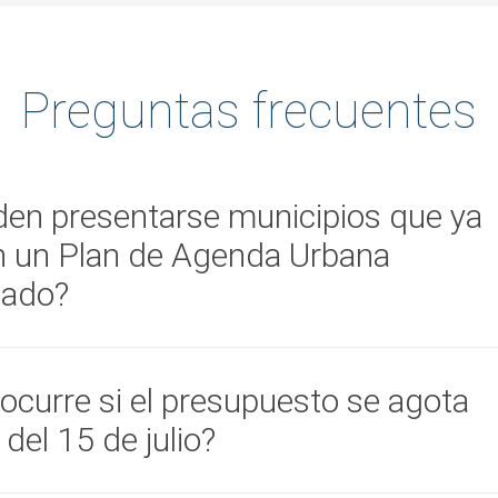
Preguntas frecuentes
en presentarse municipios que ya
n un Plan de Agenda Urbana
bado?
ocatoria financia la elaboración del plan, no su actualización ni
ión. Si tu municipio ya cuenta con un plan aprobado, esta línea no a
ocurre si el presupuesto se agota
on el equipo de municipiODS si hay otras convocatorias que puedan
 del 15 de julio?
ación.