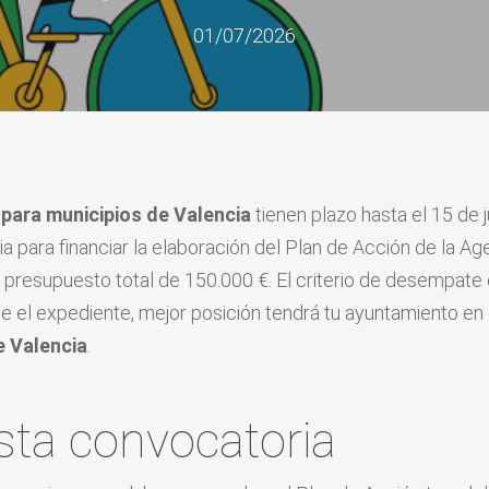
01/07/2026
para municipios de Valencia
tienen plazo hasta el 15 de 
ia para financiar la elaboración del Plan de Acción de la A
presupuesto total de 150.000 €. El criterio de desempate 
te el expediente, mejor posición tendrá tu ayuntamiento en
e Valencia
.
sta convocatoria