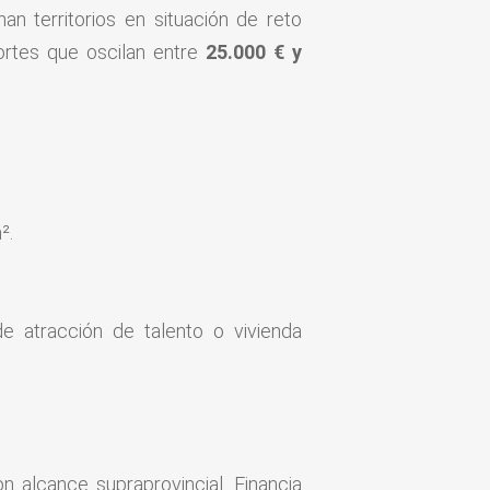
an territorios en situación de reto
ortes que oscilan entre
25.000 € y
².
 de atracción de talento o vivienda
n alcance supraprovincial. Financia