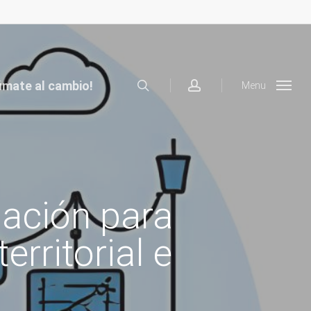
search
account
úmate al cambio!
Menu
ación para
rritorial e