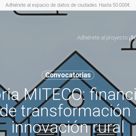
Adhiérete al espacio de datos de ciudades. Hasta 50.000€.
Adhiérete al proyecto
¡S
Convocatorias
ria MITECO: financi
de transformación te
innovación rural